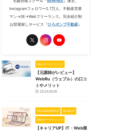
宅建合格スクール『
RENFREE
』運営。
Instagramフォロワー2.7万人。不動産営業
マン→SE→Webフリーランス。完全紹介制
お部屋探しサービス『
ひろポンプ不動産
』
Webマーケティング
【元講師がレビュー】
WebRu（ウェブル）の口コ
ミやメリット
2024/9/26
PROGRAMMING
RECRUIT
Webマーケティング
【キャリアUP】IT・Web業