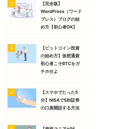
【完全版】
2
WordPress（ワード
プレス）ブログの始
め方【初心者OK】
【ビットコイン投資
3
の始め方】仮想通貨
初心者こそBTCをガ
チホせよ
【スマホでたった5
4
分】NISAでSBI証券
の口座開設する方法
【資格マニアが比
5