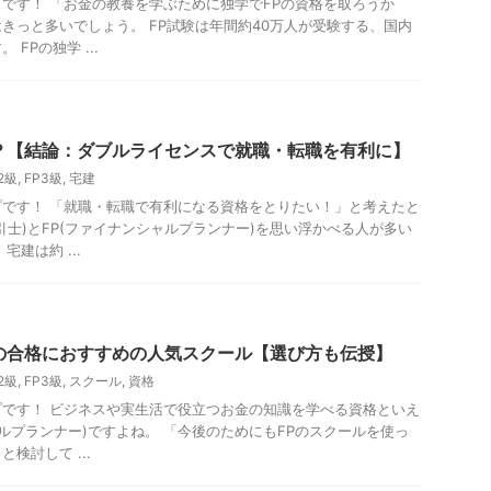
です！ 「お金の教養を学ぶために独学でFPの資格を取ろうか
きっと多いでしょう。 FP試験は年間約40万人が受験する、国内
FPの独学 ...
？【結論：ダブルライセンスで就職・転職を有利に】
2級
,
FP3級
,
宅建
です！ 「就職・転職で有利になる資格をとりたい！」と考えたと
引士)とFP(ファイナンシャルプランナー)を思い浮かべる人が多い
建は約 ...
Pの合格におすすめの人気スクール【選び方も伝授】
2級
,
FP3級
,
スクール
,
資格
です！ ビジネスや実生活で役立つお金の知識を学べる資格といえ
ャルプランナー)ですよね。 「今後のためにもFPのスクールを使っ
検討して ...