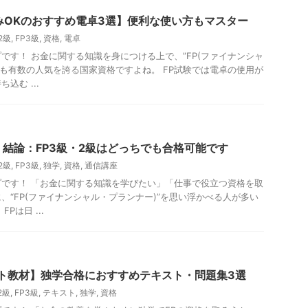
みOKのおすすめ電卓3選】便利な使い方もマスター
2級
,
FP3級
,
資格
,
電卓
です！ お金に関する知識を身につける上で、”FP(ファイナンシャ
でも有数の人気を誇る国家資格ですよね。 FP試験では電卓の使用が
込む ...
】結論：FP3級・2級はどっちでも合格可能です
2級
,
FP3級
,
独学
,
資格
,
通信講座
です！ 「お金に関する知識を学びたい」「仕事で役立つ資格を取
、“FP(ファイナンシャル・プランナー)”を思い浮かべる人が多い
Pは日 ...
スト教材】独学合格におすすめテキスト・問題集3選
2級
,
FP3級
,
テキスト
,
独学
,
資格