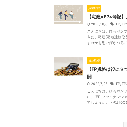
資格取得
【宅建×FP×簿記
2025/10/8
FP
,
FP
こんにちは。ひろポンプ
きに、宅建(宅地建物取引
ずれかを思い浮かべること
資格取得
【FP資格は役に立
開
2022/7/25
FP
,
FP
こんにちは。ひろポンプ
に、“FP(ファイナン
でしょうか。 FPはお金に