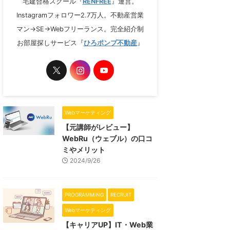
宅建合格スクール『
RENFREE
』運営。
Instagramフォロワー2.7万人。不動産営業
マン→SE→Webフリーランス。完全紹介制
お部屋探しサービス『
ひろポンプ不動産
』
Webマーケティング
【元講師がレビュー】
WebRu（ウェブル）の口コ
ミやメリット
2024/9/26
PROGRAMMING
RECRUIT
Webマーケティング
【キャリアUP】IT・Web業