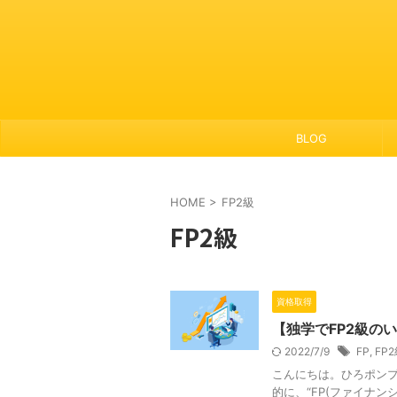
BLOG
HOME
>
FP2級
FP2級
資格取得
【独学でFP2級の
2022/7/9
FP
,
FP
こんにちは。ひろポンプ
的に、“FP(ファイナ