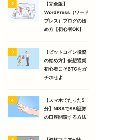
【完全版】
2
WordPress（ワード
プレス）ブログの始
め方【初心者OK】
【ビットコイン投資
3
の始め方】仮想通貨
初心者こそBTCをガ
チホせよ
【スマホでたった5
4
分】NISAでSBI証券
の口座開設する方法
【資格マニアが比
5