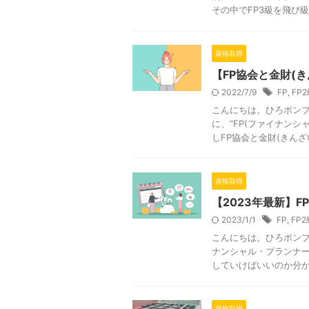
その中でFP3級を飛び級し
資格取得
【FP協会と金財(
2022/7/9
FP
,
FP
こんにちは。ひろポンプ
に、“FP(ファイナン
しFP協会と金財(きんざい)
資格取得
【2023年最新】F
2023/1/1
FP
,
FP2
こんにちは。ひろポンプ
ナンシャル・プランナー
していけばいいのか分から
資格取得