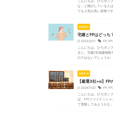
こんにちは。ひろポンプ
な」と検討している人は
でも人気が高い資格です。 
資格取得
宅建とFPはどっち
2023/3/11
FP
,
FP
こんにちは。ひろポンプ
きに、宅建(宅地建物取
のではないでしょうか。 宅
資格取得
【厳選3社+α】F
2024/1/22
FP
,
FP
こんにちは。ひろポンプ
ば、FP(ファイナンシ
て受験してみようかな」と