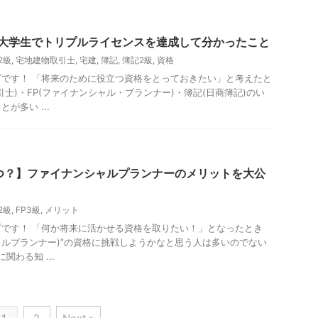
】大学生でトリプルライセンスを達成して分かったこと
2級
,
宅地建物取引士
,
宅建
,
簿記
,
簿記2級
,
資格
です！ 「将来のために役立つ資格をとっておきたい」と考えたと
士)・FP(ファイナンシャル・プランナー)・簿記(日商簿記)のい
が多い ...
つ？】ファイナンシャルプランナーのメリットを大公
2級
,
FP3級
,
メリット
です！ 「何か将来に活かせる資格を取りたい！」となったとき
シャルプランナー)”の資格に挑戦しようかなと思う人は多いのでない
関わる知 ...