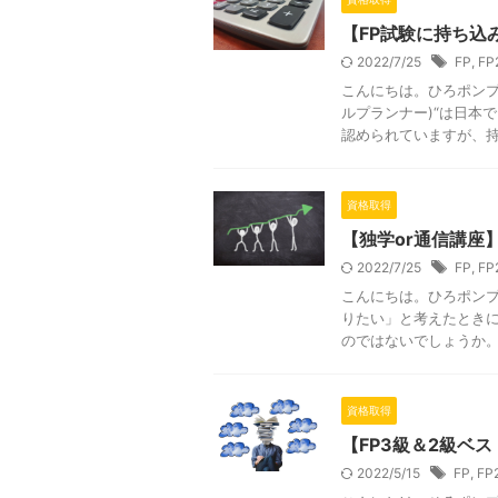
【FP試験に持ち込
2022/7/25
FP
,
FP
こんにちは。ひろポンプ
ルプランナー)“は日本
認められていますが、持ち
資格取得
【独学or通信講座
2022/7/25
FP
,
FP
こんにちは。ひろポンプ
りたい」と考えたときに
のではないでしょうか。 F
資格取得
【FP3級＆2級ベ
2022/5/15
FP
,
FP