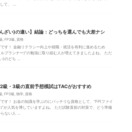
て、 ...
きんざい)の違い】結論：どっちを選んでも大差ナシ
2級
,
FP3級
,
資格
です！ 金融リテラシー向上や就職・就活を有利に進めるため
シャルプランナー)”の勉強に取り組む人が増えてきましたよね。 ただ
のどち ...
P2級・3級の直前予想模試はTACがおすすめ
級
,
FP3級
,
独学
,
資格
です！ お金の知識を学ぶのにバッチリな資格として、“FP(ファイ
)”が人気を博していますよね。 ただ試験直前の対策で、どう準備
ない人 ...