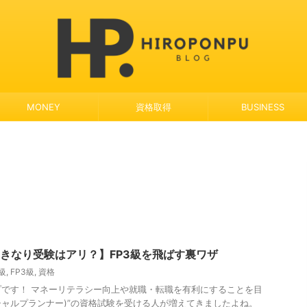
MONEY
資格取得
BUSINESS
いきなり受験はアリ？】FP3級を飛ばす裏ワザ
2級
,
FP3級
,
資格
です！ マネーリテラシー向上や就職・転職を有利にすることを目
ンシャルプランナー)”の資格試験を受ける人が増えてきましたよね。